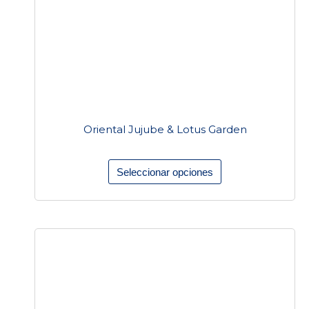
opciones
se
pueden
elegir
en
la
Oriental Jujube & Lotus Garden
página
de
Seleccionar opciones
producto
Este
producto
tiene
múltiples