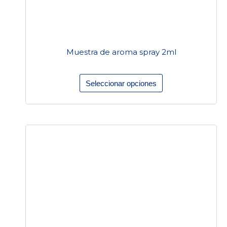
elegir
en
la
Muestra de aroma spray 2ml
página
de
Seleccionar opciones
producto
Este
producto
tiene
múltiples
variantes.
Las