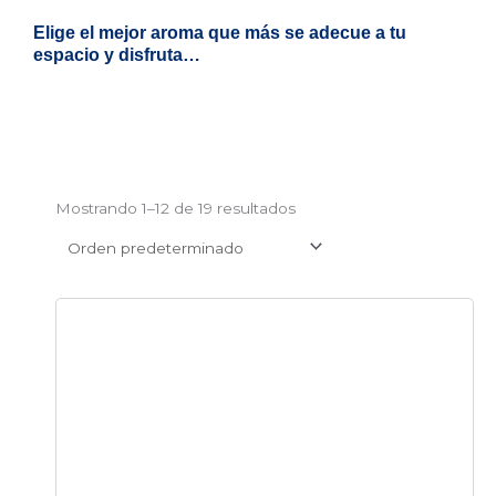
Elige el mejor aroma que más se adecue a tu
espacio y disfruta…
Mostrando 1–12 de 19 resultados
Este
producto
tiene
múltiples
variantes.