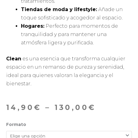
tratamientos.
Tiendas de moda y lifestyle:
Añade un
toque sofisticado y acogedor al espacio.
Hogares:
Perfecto para momentos de
tranquilidad y para mantener una
atmósfera ligera y purificada.
Clean
es una esencia que transforma cualquier
espacio en un remanso de pureza y serenidad,
ideal para quienes valoran la elegancia y el
bienestar.
14,90
€
–
130,00
€
Formato
Clean
(Ropa