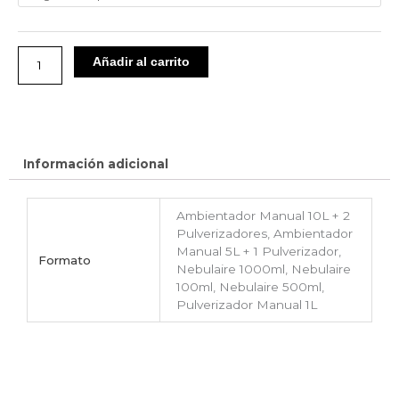
Limpia)
cantidad
Añadir al carrito
Información adicional
Ambientador Manual 10L + 2
Pulverizadores, Ambientador
Manual 5L + 1 Pulverizador,
Formato
Nebulaire 1000ml, Nebulaire
100ml, Nebulaire 500ml,
Pulverizador Manual 1L