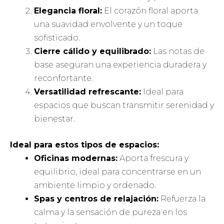
Elegancia floral:
El corazón floral aporta
una suavidad envolvente y un toque
sofisticado.
Cierre cálido y equilibrado:
Las notas de
base aseguran una experiencia duradera y
reconfortante.
Versatilidad refrescante:
Ideal para
espacios que buscan transmitir serenidad y
bienestar.
Ideal para estos tipos de espacios:
Oficinas modernas:
Aporta frescura y
equilibrio, ideal para concentrarse en un
ambiente limpio y ordenado.
Spas y centros de relajación:
Refuerza la
calma y la sensación de pureza en los