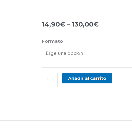
14,90
€
–
130,00
€
Formato
Talcum
(Talco)
cantidad
Añadir al carrito