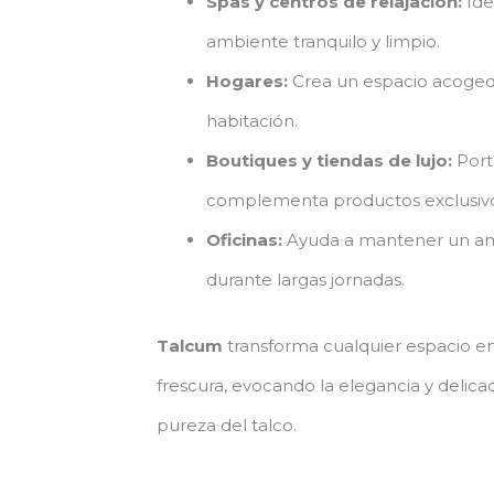
Spas y centros de relajación:
Ide
ambiente tranquilo y limpio.
Hogares:
Crea un espacio acogedo
habitación.
Boutiques y tiendas de lujo:
Port
complementa productos exclusivo
Oficinas:
Ayuda a mantener un amb
durante largas jornadas.
Talcum
transforma cualquier espacio en
frescura, evocando la elegancia y delicad
pureza del talco.