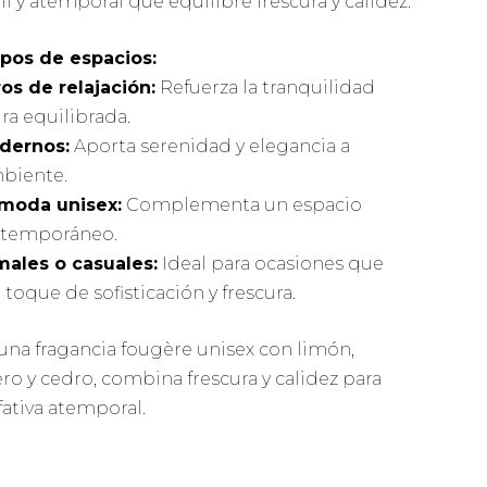
l y atemporal que equilibre frescura y calidez.
ipos de espacios:
os de relajación:
Refuerza la tranquilidad
ra equilibrada.
dernos:
Aporta serenidad y elegancia a
mbiente.
moda unisex:
Complementa un espacio
ontemporáneo.
males o casuales:
Ideal para ocasiones que
toque de sofisticación y frescura.
una fragancia fougère unisex con limón,
 y cedro, combina frescura y calidez para
fativa atemporal.