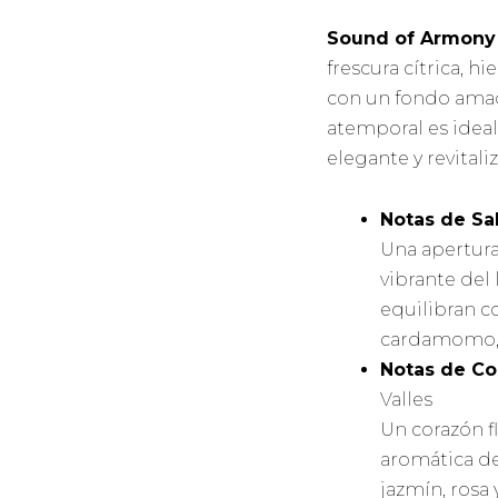
Sound of Armony
frescura cítrica, h
con un fondo amad
atemporal es idea
elegante y revitali
Notas de Sal
Una apertura
vibrante del 
equilibran c
cardamomo, i
Notas de Co
Valles
Un corazón f
aromática d
jazmín, rosa 