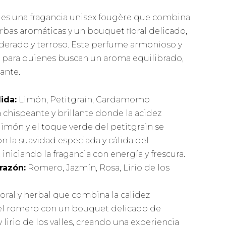
es una fragancia unisex fougère que combina
ierbas aromáticas y un bouquet floral delicado,
erado y terroso. Este perfume armonioso y
l para quienes buscan un aroma equilibrado,
zante.
ida:
Limón, Petitgrain, Cardamomo
 chispeante y brillante donde la acidez
limón y el toque verde del petitgrain se
on la suavidad especiada y cálida del
niciando la fragancia con energía y frescura.
razón:
Romero, Jazmín, Rosa, Lirio de los
loral y herbal que combina la calidez
el romero con un bouquet delicado de
y lirio de los valles, creando una experiencia