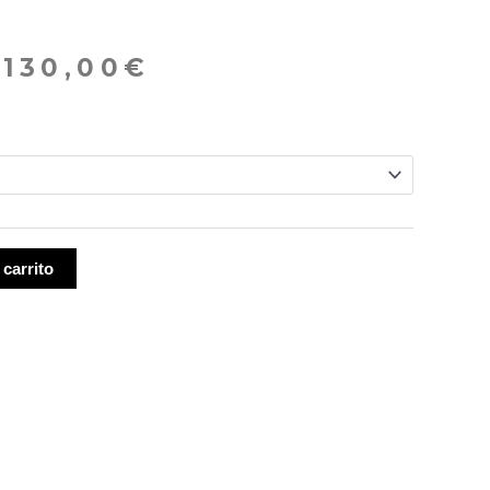
–
130,00
€
CH
 carrito