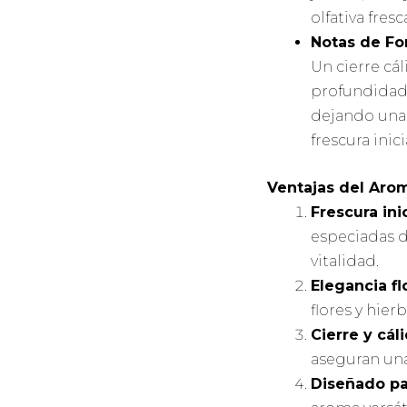
olfativa fresc
Notas de Fo
Un cierre cá
profundidad 
dejando una e
frescura inici
Ventajas del Aro
Frescura inic
especiadas d
vitalidad.
Elegancia flo
flores y hier
Cierre y cáli
aseguran una
Diseñado pa