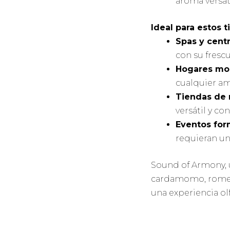
aroma versáti
Ideal para estos t
Spas y centr
con su frescu
Hogares mo
cualquier a
Tiendas de 
versátil y c
Eventos for
requieran un 
Sound of Armony, 
cardamomo, romero
una experiencia ol